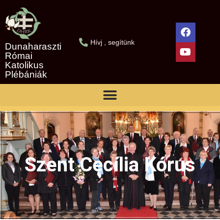
Hívj , segítünk
Dunaharaszti
Római
Katolikus
Plébániák
Szent Cecília Kórus