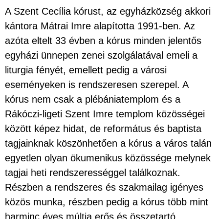
A Szent Cecília kórust, az egyházközség akkori
kántora Mátrai Imre alapította 1991-ben. Az
azóta eltelt 33 évben a kórus minden jelentős
egyházi ünnepen zenei szolgálatával emeli a
liturgia fényét, emellett pedig a városi
eseményeken is rendszeresen szerepel. A
kórus nem csak a plébániatemplom és a
Rákóczi-ligeti Szent Imre templom közösségei
között képez hidat, de református és baptista
tagjainknak köszönhetően a kórus a város talán
egyetlen olyan ökumenikus közössége melynek
tagjai heti rendszerességgel találkoznak.
Részben a rendszeres és szakmailag igényes
közös munka, részben pedig a kórus több mint
harminc éves múltja erős és összetartó