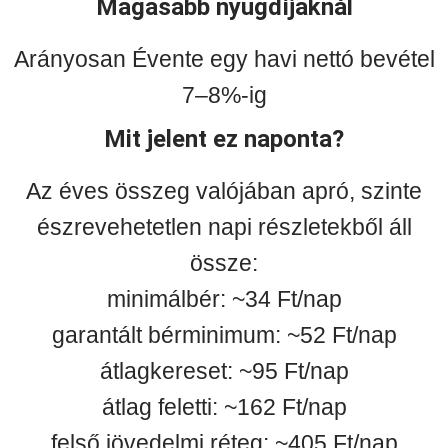
Magasabb nyugdíjaknál
Arányosan Évente egy havi nettó bevétel
7–8%-ig
Mit jelent ez naponta?
Az éves összeg valójában apró, szinte
észrevehetetlen napi részletekből áll
össze:
minimálbér: ~34 Ft/nap
garantált bérminimum: ~52 Ft/nap
átlagkereset: ~95 Ft/nap
átlag feletti: ~162 Ft/nap
felső jövedelmi réteg: ~405 Ft/nap