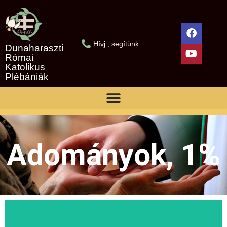
Hívj , segítünk
Dunaharaszti
Római
Katolikus
Plébániák
Adományok, 1%