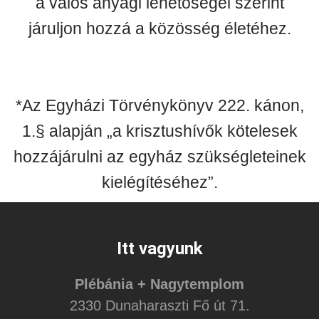
a valós anyagi lehetőségei szerint
járuljon hozzá a közösség életéhez.
*Az Egyházi Törvénykönyv 222. kánon,
1.§ alapján „a krisztushívők kötelesek
hozzájárulni az egyház szükségleteinek
kielégítéséhez”.
Itt vagyunk
Plébánia + Nagytemplom
2330 Dunaharaszti Fő út 71.