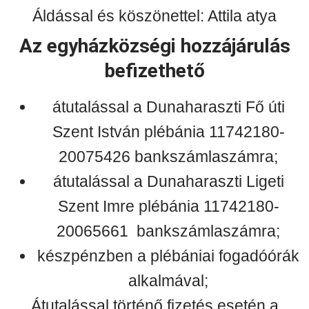
Áldással és köszönettel: Attila atya
Az egyházközségi hozzájárulás
befizethető
átutalással a Dunaharaszti Fő úti
Szent István plébánia 11742180-
20075426 bankszámlaszámra;
átutalással a Dunaharaszti Ligeti
Szent Imre plébánia 11742180-
20065661 bankszámlaszámra;
készpénzben a plébániai fogadóórák
alkalmával;
Átutalással történő fizetés esetén a