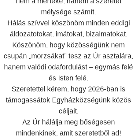
nem a mértéke, hanem a szeretet
mélysége számít.
Hálás szívvel köszönöm minden eddigi
áldozatotokat, imátokat, bizalmatokat.
Köszönöm, hogy közösségünk nem
csupán „morzsákat” tesz az Úr asztalára,
hanem valódi odafordulást – egymás felé
és Isten felé.
Szeretettel kérem, hogy 2026-ban is
támogassátok Egyházközségünk közös
céljait.
Az Úr hálálja meg bőségesen
mindenkinek, amit szeretetből ad!