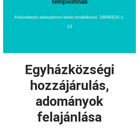
templomnak
1% alapítványok számára
A következő adószámon lehet rendelkezni: 18686524-1-
13
Egyházközségi
hozzájárulás,
adományok
felajánlása