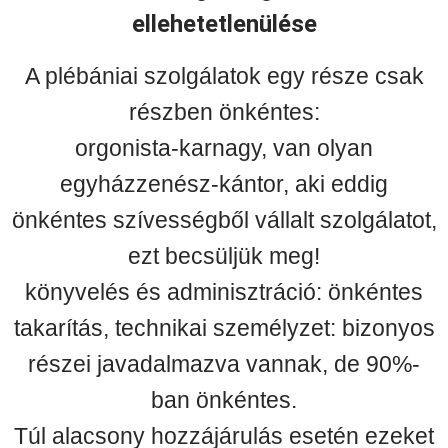
ellehetetlenülése
A plébániai szolgálatok egy része csak
részben önkéntes:
orgonista-karnagy, van olyan
egyházzenész-kántor, aki eddig
önkéntes szívességből vállalt szolgálatot,
ezt becsüljük meg!
könyvelés és adminisztráció: önkéntes
takarítás, technikai személyzet: bizonyos
részei javadalmazva vannak, de 90%-
ban önkéntes.
Túl alacsony hozzájárulás esetén ezeket