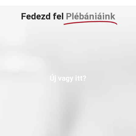
Fedezd fel
Plébániáink
Új vagy itt?