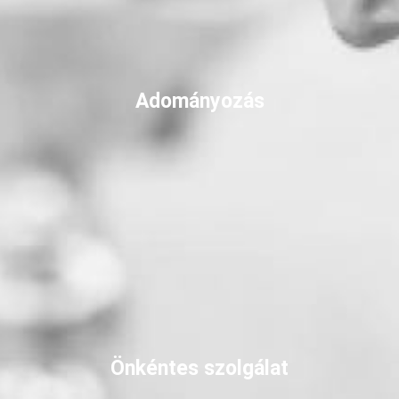
Adományozás
Önkéntes szolgálat