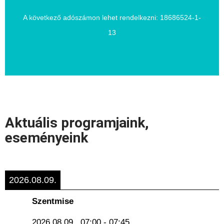
1% alapítványok számára
A következő adószámon lehet rendelkezni: 18686524-1-
13
Aktuális programjaink,
eseményeink
2026.08.09.
Szentmise
2026.08.09.
07:00
-
07:45