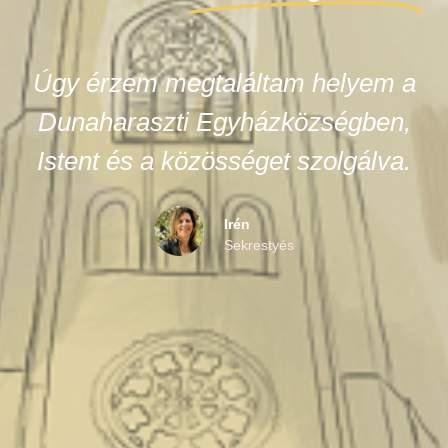
Úgy érzem megtaláltam helyem a
Dunaharaszti Egyházközségben,
Istent és a közösséget szolgálva.
Irén
Sekrestyés