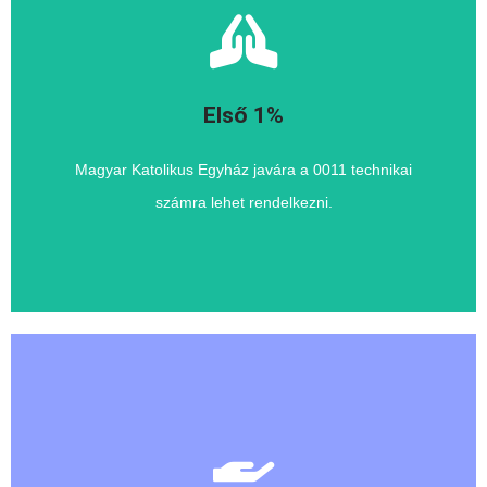
Katolikus Egyházat.
Az adóbevallás során az első 1%-al kérjük támogassa a
Első 1%
1% az Egyházak számára
Magyar Katolikus Egyház javára a 0011 technikai
számra lehet rendelkezni.
Templomért” Alapítvány-t a 18702563-1-13 adószámon.