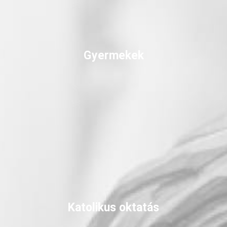
Gyermekek
Katolikus oktatás