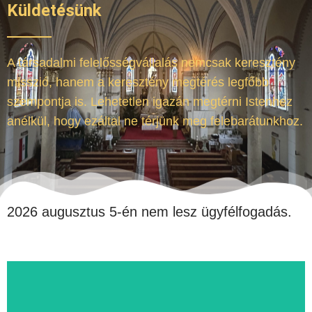
Küldetésünk
A társadalmi felelősségvállalás nemcsak keresztény
misszió, hanem a keresztény megtérés legfőbb
szempontja is. Lehetetlen igazán megtérni Istenhez
anélkül, hogy ezáltal ne térjünk meg felebarátunkhoz.
2026 augusztus 5-én nem lesz ügyfélfogadás.